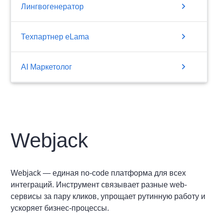
chevron_right
Лингвогенератор
chevron_right
Техпартнер eLama
chevron_right
AI Маркетолог
Webjack
Webjack — единая no-code платформа для всех
интеграций. Инструмент связывает разные web-
сервисы за пару кликов, упрощает рутинную работу и
ускоряет бизнес-процессы.