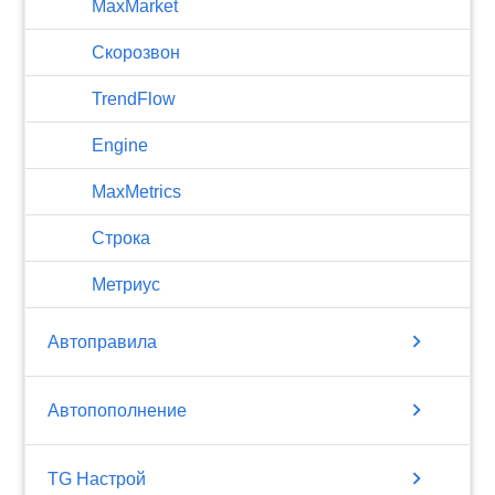
MaxMarket
Скорозвон
TrendFlow
Engine
MaxMetrics
Строка
Метриус
chevron_right
Автоправила
chevron_right
Автопополнение
chevron_right
TG Настрой