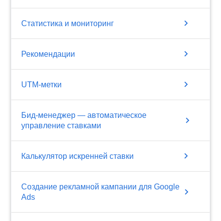
chevron_right
Статистика и мониторинг
chevron_right
Рекомендации
chevron_right
UTM-метки
Бид-менеджер — автоматическое
chevron_right
управление ставками
chevron_right
Калькулятор искренней ставки
Создание рекламной кампании для Google
chevron_right
Ads