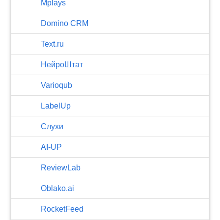
Mplays
Domino CRM
Text.ru
НейроШтат
Varioqub
LabelUp
Слухи
AI-UP
ReviewLab
Oblako.ai
RocketFeed