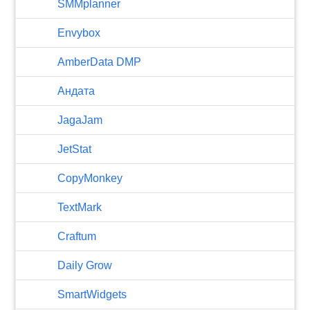
SMMplanner
Envybox
AmberData DMP
Андата
JagaJam
JetStat
CopyMonkey
TextMark
Craftum
​Daily Grow
SmartWidgets