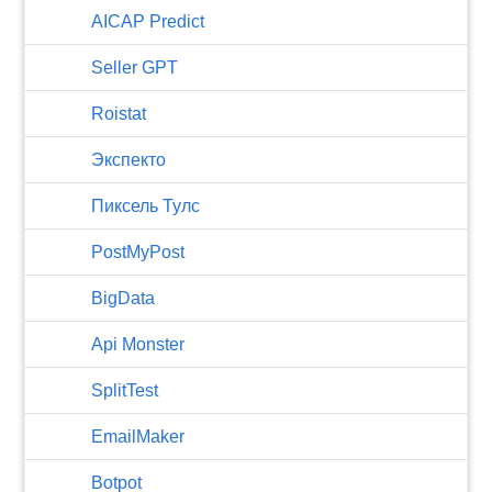
AICAP Predict
Seller GPT
Roistat
Экспекто
Пиксель Тулс
PostMyPost
BigData
Api Monster
SplitTest
EmailMaker
Botpot