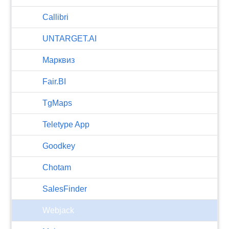
Callibri
UNTARGET.AI
Марквиз
Fair.BI
TgMaps
Teletype App
Goodkey
Chotam
SalesFinder
Webjack